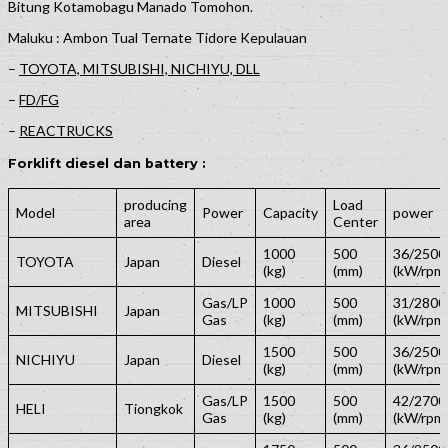
Bitung Kotamobagu Manado Tomohon.
Maluku : Ambon Tual Ternate Tidore Kepulauan
–
TOYOTA, MITSUBISHI, NICHIYU, DLL
–
FD/FG
–
REACTRUCKS
Forklift diesel dan battery :
producing
Load
Model
Power
Capacity
power
area
Center
1000
500
36/2500
TOYOTA
Japan
Diesel
(kg)
(mm)
(kW/rpm
Gas/LP
1000
500
31/2800
MITSUBISHI
Japan
Gas
(kg)
(mm)
(kW/rpm
1500
500
36/2500
NICHIYU
Japan
Diesel
(kg)
(mm)
(kW/rpm
Gas/LP
1500
500
42/2700
HELI
Tiongkok
Gas
(kg)
(mm)
(kW/rpm