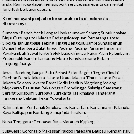
anda. Kami juga dapat mensupport service, spareparts dan rental
forklift di berbagai daerah.
Kami melayani penjualan ke seluruh kota di Indonesia
diantaranya :
Sumatra : Banda Aceh Langsa Lhokseumawe Sabang Subulussalam
Binjai Gunungsitoli Medan Padangsidempuan Pematangsiantar
Sibolga Tanjungbalai Tebing Tinggi Bengkulu Jambi Sungaipenuh
Dumai Pekanbaru Bukit tinggi Padang Padang Panjang Pariaman
Payakumbuh Sawahlunto Solok Lubuklinggau Pagar Alam Palembang
Prabumulih Bandar Lampung Metro Pangkalpinang Batam
Tanjungpinang.
Jawa : Bandung Banjar Batu Bekasi Blitar Bogor Cilegon Cimahi
Cirebon Depok Jakarta Jakarta Utara Jakarta Timur Jakarta Pusat
Jakarta Selatan Jakarta Barat Kediri Madiun Magelang Malang
Mojokerto Pasuruan Pekalongan Probolinggo Salatiga Semarang
Serang Sukabumi Surabaya Surakarta Tasikmalaya Tangerang
Tangerang Selatan Tegal Yogyakarta.
Kalimantan : Pontianak Singkawang Banjarbaru Banjarmasin Palangka
Raya Balikpapan Bontang Samarinda Tarakan.
Nusa Tenggara : Denpasar Bima Mataram Kupang.
Sulawesi : Gorontalo Makassar Palopo Parepare Baubau Kendari Palu