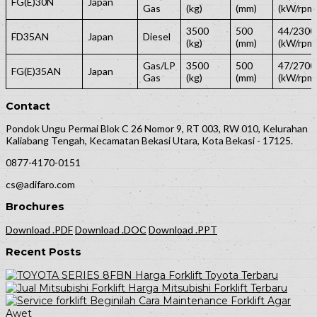
FG(E)30N
Japan
Gas
(kg)
(mm)
(kW/rpm
3500
500
44/2300
FD35AN
Japan
Diesel
(kg)
(mm)
(kW/rpm
Gas/LP
3500
500
47/2700
FG(E)35AN
Japan
Gas
(kg)
(mm)
(kW/rpm
Contact
Pondok Ungu Permai Blok C 26 Nomor 9, RT 003, RW 010, Kelurahan
Kaliabang Tengah, Kecamatan Bekasi Utara, Kota Bekasi - 17125.
0877-4170-0151
cs@adifaro.com
Brochures
Download .PDF
Download .DOC
Download .PPT
Recent Posts
Harga Forklift Toyota Terbaru
Harga Mitsubishi Forklift Terbaru
Beginilah Cara Maintenance Forklift Agar
Awet