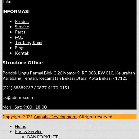
toko.
INFORMASI
Produk
Service
Parts
FAQ
Tentang Kami
Blog
Kontak
Structure Office
Pondok Ungu Permai Blok C 26 Nomor 9, RT 003, RW 010, Kelurahan
Kaliabang Tengah, Kecamatan Bekasi Utara, Kota Bekasi - 17125
(021) 88389037 / 0877-4170-0151
cs@adifaro.com
Mon - Sat: 9:00 - 18:00
Copyright 2021
Ampaba Development
. All right reserved.
Home
Part & Service
BAN FORKLIFT