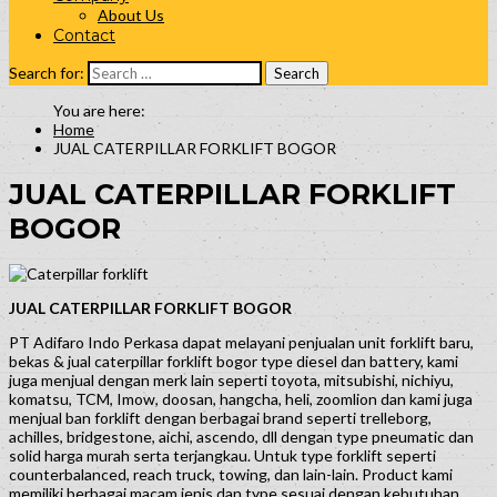
About Us
Contact
Search for:
Home
JUAL CATERPILLAR FORKLIFT BOGOR
JUAL CATERPILLAR FORKLIFT
BOGOR
JUAL CATERPILLAR FORKLIFT
BOGOR
PT Adifaro Indo Perkasa dapat melayani penjualan unit forklift baru,
bekas & jual caterpillar forklift bogor type diesel dan battery, kami
juga menjual dengan merk lain seperti toyota, mitsubishi, nichiyu,
komatsu, TCM, Imow, doosan, hangcha, heli, zoomlion dan kami juga
menjual ban forklift dengan berbagai brand seperti trelleborg,
achilles, bridgestone, aichi, ascendo, dll dengan type pneumatic dan
solid harga murah serta terjangkau. Untuk type forklift seperti
counterbalanced, reach truck, towing, dan lain-lain. Product kami
memiliki berbagai macam jenis dan type sesuai dengan kebutuhan