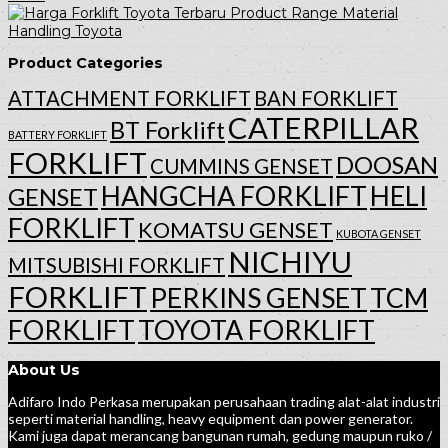
Product Range Material
Handling Toyota
Product Categories
ATTACHMENT FORKLIFT
BAN FORKLIFT
CATERPILLAR
BT Forklift
BATTERY FORKLIFT
FORKLIFT
DOOSAN
CUMMINS GENSET
HANGCHA FORKLIFT
HELI
GENSET
FORKLIFT
KOMATSU GENSET
KUBOTA GENSET
NICHIYU
MITSUBISHI FORKLIFT
FORKLIFT
PERKINS GENSET
TCM
FORKLIFT
TOYOTA FORKLIFT
About Us
Adifaro Indo Perkasa merupakan perusahaan trading alat-alat industri
seperti material handling, heavy equipment dan power generator.
Kami juga dapat merancang bangunan rumah, gedung maupun ruko /