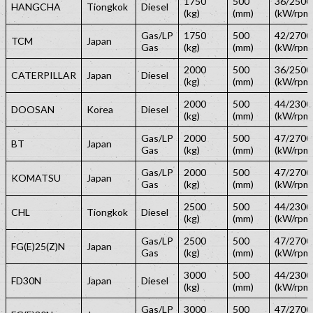
1750
500
36/2500
HANGCHA
Tiongkok
Diesel
(kg)
(mm)
(kW/rpm
Gas/LP
1750
500
42/2700
TCM
Japan
Gas
(kg)
(mm)
(kW/rpm
2000
500
36/2500
CATERPILLAR
Japan
Diesel
(kg)
(mm)
(kW/rpm
2000
500
44/2300
DOOSAN
Korea
Diesel
(kg)
(mm)
(kW/rpm
Gas/LP
2000
500
47/2700
BT
Japan
Gas
(kg)
(mm)
(kW/rpm
Gas/LP
2000
500
47/2700
KOMATSU
Japan
Gas
(kg)
(mm)
(kW/rpm
2500
500
44/2300
CHL
Tiongkok
Diesel
(kg)
(mm)
(kW/rpm
Gas/LP
2500
500
47/2700
FG(E)25(Z)N
Japan
Gas
(kg)
(mm)
(kW/rpm
3000
500
44/2300
FD30N
Japan
Diesel
(kg)
(mm)
(kW/rpm
Gas/LP
3000
500
47/2700