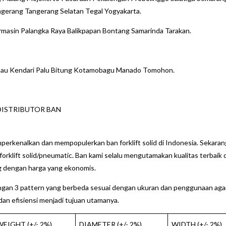
ngerang Tangerang Selatan Tegal Yogyakarta.
rmasin Palangka Raya Balikpapan Bontang Samarinda Tarakan.
ubau Kendari Palu Bitung Kotamobagu Manado Tomohon.
DISTRIBUTOR BAN
erkenalkan dan mempopulerkan ban forklift solid di Indonesia. Sekaran
forklift solid/pneumatic. Ban kami selalu mengutamakan kualitas terbaik 
g dengan harga yang ekonomis.
dengan 3 pattern yang berbeda sesuai dengan ukuran dan penggunaan aga
dan efisiensi menjadi tujuan utamanya.
WEIGHT (+/- 2%)
DIAMETER (+/- 2%)
WIDTH (+/- 2%)