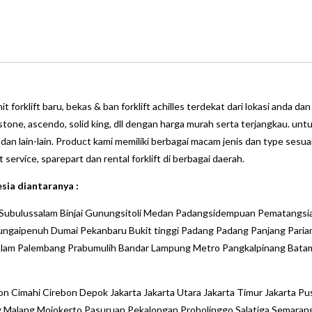
forklift baru, bekas & ban forklift achilles terdekat dari lokasi anda dan
gestone, ascendo, solid king, dll dengan harga murah serta terjangkau. unt
 dan lain-lain. Product kami memiliki berbagai macam jenis dan type sesua
rvice, sparepart dan rental forklift di berbagai daerah.
sia diantaranya :
Subulussalam Binjai Gunungsitoli Medan Padangsidempuan Pematangsi
Sungaipenuh Dumai Pekanbaru Bukit tinggi Padang Padang Panjang Pari
Alam Palembang Prabumulih Bandar Lampung Metro Pangkalpinang Bata
gon Cimahi Cirebon Depok Jakarta Jakarta Utara Jakarta Timur Jakarta Pu
ng Malang Mojokerto Pasuruan Pekalongan Probolinggo Salatiga Semaran