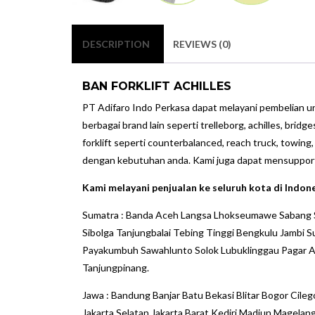
DESCRIPTION
REVIEWS (0)
BAN FORKLIFT ACHILLES
PT Adifaro Indo Perkasa dapat melayani pembelian unit 
berbagai brand lain seperti trelleborg, achilles, brid
forklift seperti counterbalanced, reach truck, towing,
dengan kebutuhan anda. Kami juga dapat mensupport se
Kami melayani penjualan ke seluruh kota di Indone
Sumatra : Banda Aceh Langsa Lhokseumawe Sabang 
Sibolga Tanjungbalai Tebing Tinggi Bengkulu Jambi 
Payakumbuh Sawahlunto Solok Lubuklinggau Pagar 
Tanjungpinang.
Jawa : Bandung Banjar Batu Bekasi Blitar Bogor Cile
Jakarta Selatan Jakarta Barat Kediri Madiun Magela