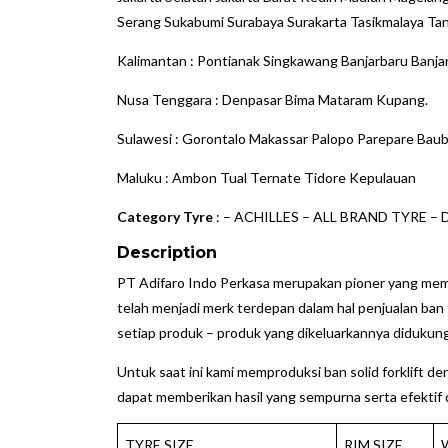
Serang Sukabumi Surabaya Surakarta Tasikmalaya Ta
Kalimantan : Pontianak Singkawang Banjarbaru Banja
Nusa Tenggara : Denpasar Bima Mataram Kupang.
Sulawesi : Gorontalo Makassar Palopo Parepare Ba
Maluku : Ambon Tual Ternate Tidore Kepulauan
Category Tyre
: –
ACHILLES
–
ALL BRAND TYRE
–
Description
PT Adifaro Indo Perkasa merupakan pioner yang memp
telah menjadi merk terdepan dalam hal penjualan ban 
setiap produk – produk yang dikeluarkannya didukun
Untuk saat ini kami memproduksi ban solid forklift 
dapat memberikan hasil yang sempurna serta efektif 
TYRE SIZE
RIM SIZE