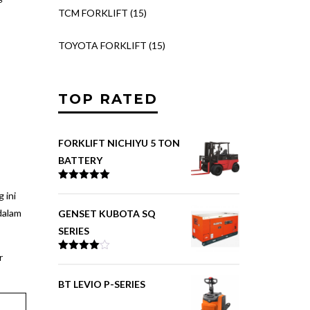
TCM FORKLIFT
(15)
TOYOTA FORKLIFT
(15)
TOP RATED
FORKLIFT NICHIYU 5 TON
BATTERY
Rated
5.00
g ini
out of 5
dalam
GENSET KUBOTA SQ
SERIES
r
Rated
4.00
out
of 5
BT LEVIO P-SERIES