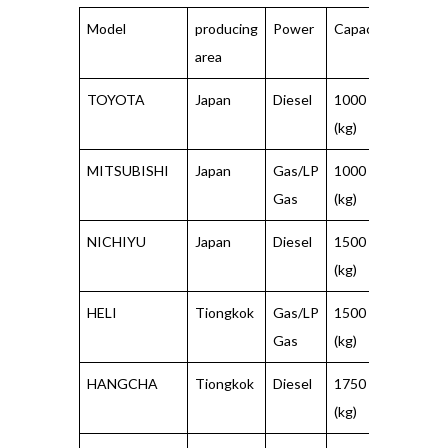
Model
producing
Power
Capacity
Load
area
Cente
TOYOTA
Japan
Diesel
1000
500
(kg)
(mm)
MITSUBISHI
Japan
Gas/LP
1000
500
Gas
(kg)
(mm)
NICHIYU
Japan
Diesel
1500
500
(kg)
(mm)
HELI
Tiongkok
Gas/LP
1500
500
Gas
(kg)
(mm)
HANGCHA
Tiongkok
Diesel
1750
500
(kg)
(mm)