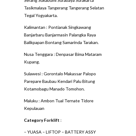
Serang Sukabumi Surabaya Surakarta
Tasikmalaya Tangerang Tangerang Selatan
Tegal Yogyakarta.
Kalimantan : Pontianak Singkawang
Banjarbaru Banjarmasin Palangka Raya
Balikpapan Bontang Samarinda Tarakan.
Nusa Tenggara : Denpasar Bima Mataram
Kupang.
Sulawesi : Gorontalo Makassar Palopo
Parepare Baubau Kendari Palu Bitung
Kotamobagu Manado Tomohon.
Maluku : Ambon Tual Ternate Tidore
Kepulauan
Category Forklift
:
–
YUASA
–
LIFTOP
–
BATTERY ASSY