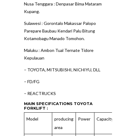
Nusa Tenggara : Denpasar Bima Mataram
Kupang.
Sulawesi : Gorontalo Makassar Palopo
Parepare Baubau Kendari Palu Bitung
Kotamobagu Manado Tomohon.
Maluku : Ambon Tual Ternate Tidore
Kepulauan
–
TOYOTA, MITSUBISHI, NICHIYU, DLL
–
FD/FG
–
REACTRUCKS
MAIN SPECIFICATIONS TOYOTA
FORKLIFT :
Model
producing
Power
Capacity
Load
area
Center