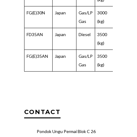
FG(E)30N
Japan
Gas/LP
3000
500
Gas
(kg)
(mm)
FD35AN
Japan
Diesel
3500
500
(kg)
(mm)
FG(E)35AN
Japan
Gas/LP
3500
500
Gas
(kg)
(mm)
CONTACT
Pondok Ungu Permai Blok C 26