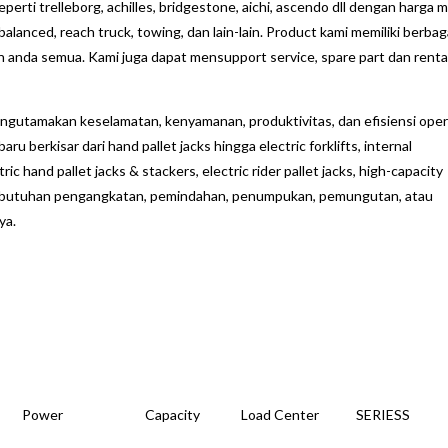
perti trelleborg, achilles, bridgestone, aichi, ascendo dll dengan harga 
balanced, reach truck, towing, dan lain-lain. Product kami memiliki berbag
 anda semua. Kami juga dapat mensupport service, spare part dan renta
mengutamakan keselamatan, kenyamanan, produktivitas, dan efisiensi ope
u berkisar dari hand pallet jacks hingga electric forklifts, internal
ric hand pallet jacks & stackers, electric rider pallet jacks, high-capacity
n kebutuhan pengangkatan, pemindahan, penumpukan, pemungutan, atau
ya.
Power
Capacity
Load Center
SERIESS