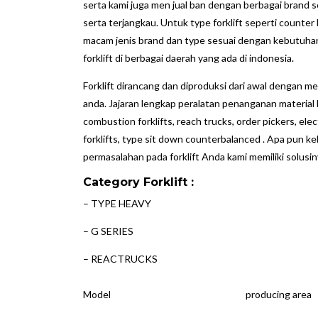
serta kami juga men jual ban dengan berbagai brand se
serta terjangkau. Untuk type forklift seperti counter 
macam jenis brand dan type sesuai dengan kebutuhan
forklift di berbagai daerah yang ada di indonesia.
Forklift dirancang dan diproduksi dari awal dengan 
anda. Jajaran lengkap peralatan penanganan material bar
combustion forklifts, reach trucks, order pickers, elect
forklifts, type sit down counterbalanced . Apa pu
permasalahan pada forklift Anda kami memiliki solusin
Category
Forklift
:
–
TYPE HEAVY
–
G SERIES
–
REACTRUCKS
Model
producing area