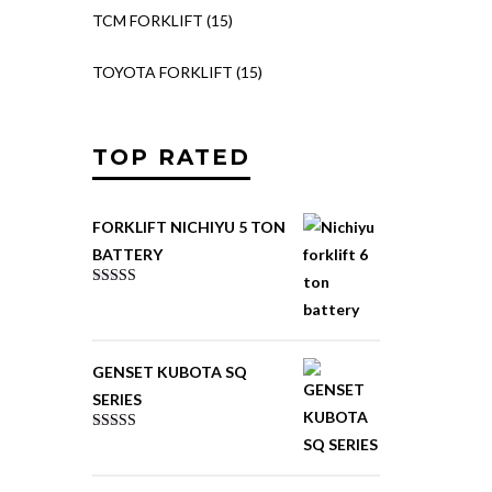
TCM FORKLIFT
(15)
TOYOTA FORKLIFT
(15)
TOP RATED
FORKLIFT NICHIYU 5 TON
BATTERY
Rated
5.00
out of 5
GENSET KUBOTA SQ
SERIES
Rated
4.00
out
of 5