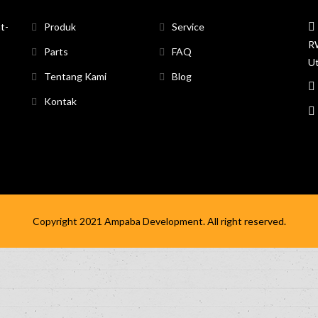
t-
Produk
Service
RW
Parts
FAQ
Ut
Tentang Kami
Blog
Kontak
Copyright 2021
Ampaba Development
. All right reserved.